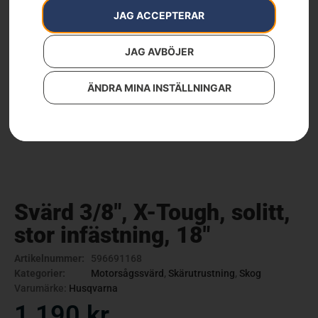
JAG ACCEPTERAR
JAG AVBÖJER
ÄNDRA MINA INSTÄLLNINGAR
Svärd 3/8″, X-Tough, solitt,
stor infästning, 18″
Artikelnummer:
596691168
Kategorier:
Motorsågssvärd
,
Skärutrustning
,
Skog
Varumärke:
Husqvarna
1 190
kr