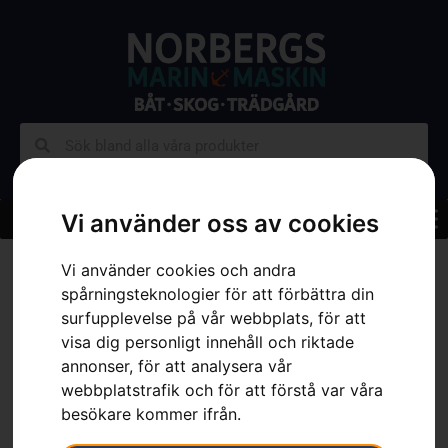
Vi använder oss av cookies
Hem
»
Sortiment
»
Skog
»
Skärutrustning
»
Motorsågssvärd
»
Svärd
Vi använder cookies och andra
3/8″, X-Tough, solitt, stor infästning, 18″
spårningsteknologier för att förbättra din
surfupplevelse på vår webbplats, för att
visa dig personligt innehåll och riktade
annonser, för att analysera vår
webbplatstrafik och för att förstå var våra
besökare kommer ifrån.