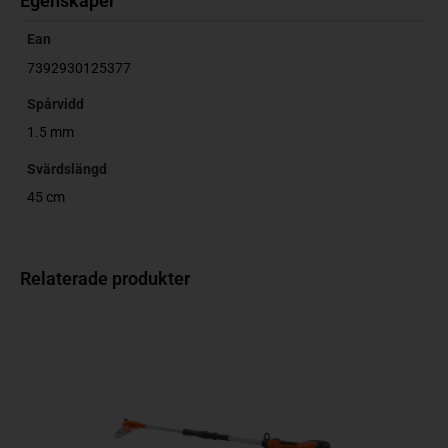
Egenskaper
Ean
7392930125377
Spårvidd
1.5 mm
Svärdslängd
45 cm
Relaterade produkter