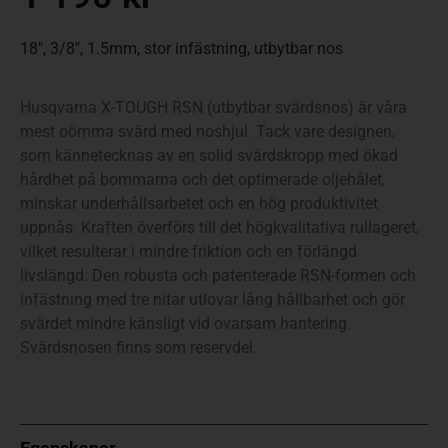
18″, 3/8″, 1.5mm, stor infästning, utbytbar nos
Husqvarna X-TOUGH RSN (utbytbar svärdsnos) är våra
mest oömma svärd med noshjul. Tack vare designen,
som kännetecknas av en solid svärdskropp med ökad
hårdhet på bommarna och det optimerade oljehålet,
minskar underhållsarbetet och en hög produktivitet
uppnås. Kraften överförs till det högkvalitativa rullageret,
vilket resulterar i mindre friktion och en förlängd
livslängd. Den robusta och patenterade RSN-formen och
infästning med tre nitar utlovar lång hållbarhet och gör
svärdet mindre känsligt vid ovarsam hantering.
Svärdsnosen finns som reservdel.