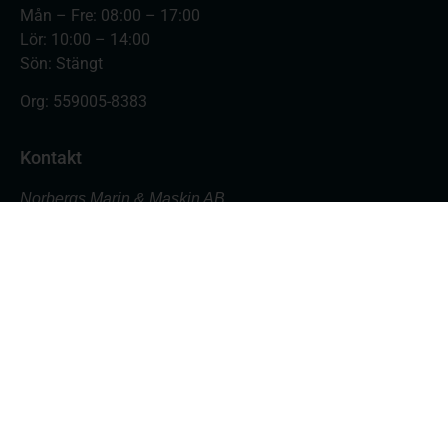
Mån – Fre: 08:00 – 17:00
Lör: 10:00 – 14:00
Sön: Stängt
Org:
559005-8383
Kontakt
Norbergs Marin & Maskin AB
Varvsgatan 18
871 45 Härnösand
Butiken: 0611- 555 700
Verkstad: 0611- 555 701
butik@nmmab.nu