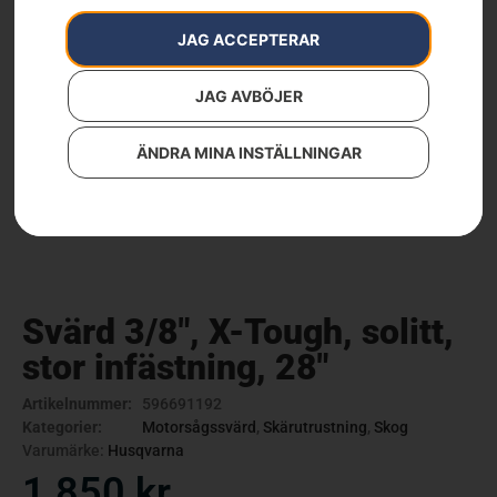
JAG ACCEPTERAR
JAG AVBÖJER
ÄNDRA MINA INSTÄLLNINGAR
Svärd 3/8″, X-Tough, solitt,
stor infästning, 28″
Artikelnummer:
596691192
Kategorier:
Motorsågssvärd
,
Skärutrustning
,
Skog
Varumärke:
Husqvarna
1 850
kr