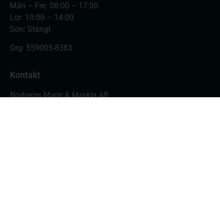
Mån – Fre: 08:00 – 17:00
Lör: 10:00 – 14:00
Sön: Stängt
Org:
559005-8383
Kontakt
Norbergs Marin & Maskin AB
Varvsgatan 18
871 45 Härnösand
Butiken: 0611- 555 700
Verkstad: 0611- 555 701
butik@nmmab.nu