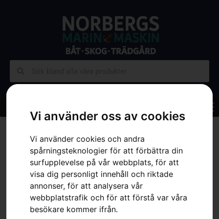
Vi använder oss av cookies
Hem
»
Sortiment
»
Skog
»
Skärutrustning
»
Motorsågssvärd
»
Svärd
3/8″, X-Tough, solitt, stor infästning, 28″
Vi använder cookies och andra
spårningsteknologier för att förbättra din
surfupplevelse på vår webbplats, för att
visa dig personligt innehåll och riktade
annonser, för att analysera vår
webbplatstrafik och för att förstå var våra
besökare kommer ifrån.