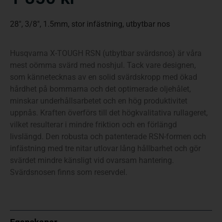
28″, 3/8″, 1.5mm, stor infästning, utbytbar nos
Husqvarna X-TOUGH RSN (utbytbar svärdsnos) är våra
mest oömma svärd med noshjul. Tack vare designen,
som kännetecknas av en solid svärdskropp med ökad
hårdhet på bommarna och det optimerade oljehålet,
minskar underhållsarbetet och en hög produktivitet
uppnås. Kraften överförs till det högkvalitativa rullageret,
vilket resulterar i mindre friktion och en förlängd
livslängd. Den robusta och patenterade RSN-formen och
infästning med tre nitar utlovar lång hållbarhet och gör
svärdet mindre känsligt vid ovarsam hantering.
Svärdsnosen finns som reservdel.