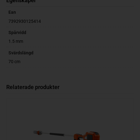
Egenskaper
Ean
7392930125414
Spårvidd
1.5 mm
Svärdslängd
70 cm
Relaterade produkter