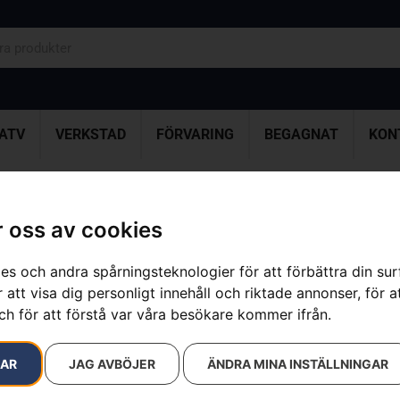
ATV
VERKSTAD
FÖRVARING
BEGAGNAT
KON
Core Cut Ø2,0mm, 15m
 oss av cookies
Trimmerlina
es och andra spårningsteknologier för att förbättra din su
Artikelnummer:
597669201
 att visa dig personligt innehåll och riktade annonser, för a
Kategorier:
Grästrimmer
,
ch för att förstå var våra besökare kommer ifrån.
Varumärke:
Husqvarna
84
kr
RAR
JAG AVBÖJER
ÄNDRA MINA INSTÄLLNINGAR