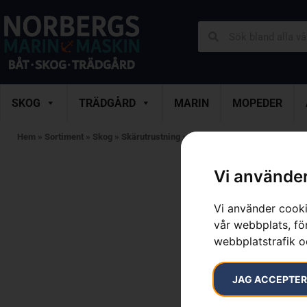
SKOG
TRÄDGÅRD
MARIN
MOPEDER
Hem
»
Sortiment
»
Skog
»
Skärutrustning
»
Trimmertråd
»
Trimmerlina 
Vi använder
Vi använder cooki
vår webbplats, för
webbplatstrafik o
JAG ACCEPTE