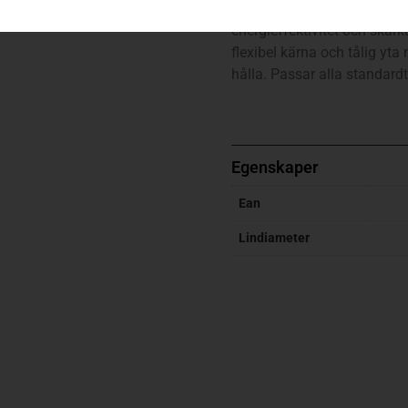
Professionell trimmertråd m
energieffektivitet och skär
flexibel kärna och tålig yta
hålla. Passar alla standar
Egenskaper
Ean
Lindiameter