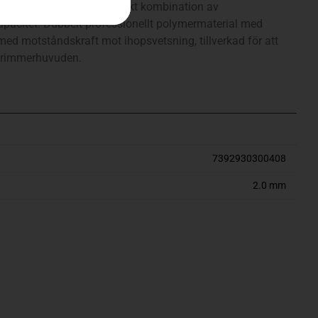
ed femkantig profil. Perfekt kombination av
kapacitet. Dubbelt professionellt polymermaterial med
 med motståndskraft mot ihopsvetsning, tillverkad för att
dtrimmerhuvuden.
7392930300408
2.0 mm