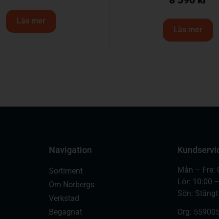
8 590
kr
Läs mer
Läs mer
Navigation
Kundservi
Mån – Fre: 
Sortiment
Lör: 10:00 
Om Norbergs
Sön: Stängt
Verkstad
Begagnat
Org:
559005