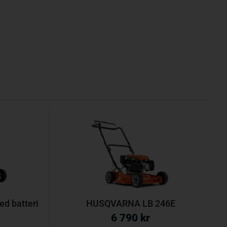
d batteri
HUSQVARNA LB 246E
6 790
kr