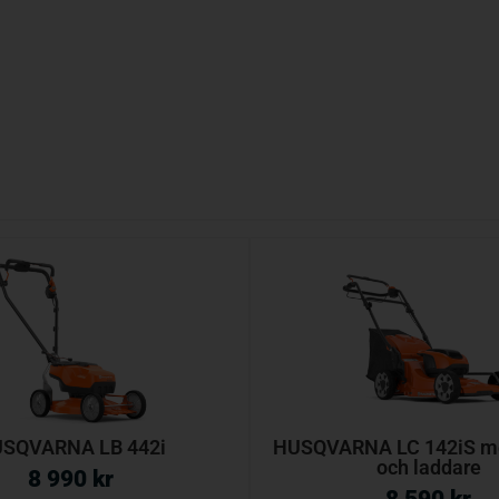
SQVARNA LB 442i
HUSQVARNA LC 142iS me
och laddare
8 990
kr