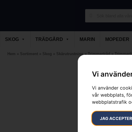
SKOG
TRÄDGÅRD
MARIN
MOPEDER
Hem
»
Sortiment
»
Skog
»
Skärutrustning
»
Trimmertråd
»
Trimmerl
Vi använder
Vi använder cooki
vår webbplats, för
webbplatstrafik o
JAG ACCEPTE