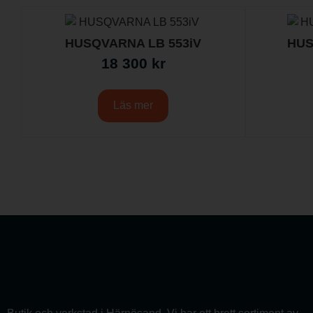
HUSQVARNA LB 553iV
HUS
18 300
kr
Läs mer