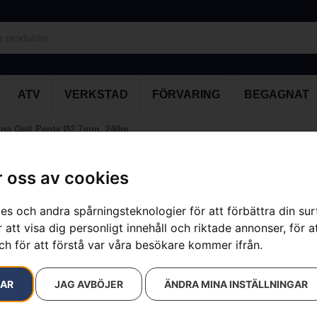
ATV
VERKSTAD
FÖRVARING
BEGAGNAT
ina Opti Penta Ø2,7mm, 240m
 oss av cookies
Trimmerlina
es och andra spårningsteknologier för att förbättra din su
Artikelnummer:
597669011
 att visa dig personligt innehåll och riktade annonser, för a
Kategorier:
Grästrimmer
ch för att förstå var våra besökare kommer ifrån.
Varumärke:
Husqvarna
539
kr
RAR
JAG AVBÖJER
ÄNDRA MINA INSTÄLLNINGAR
Trimmerlina med femkantig p