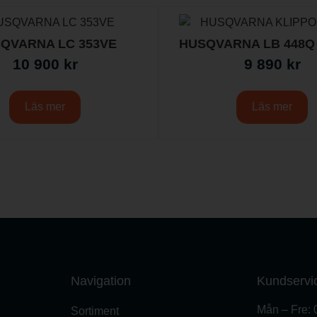
QVARNA LC 353VE
HUSQVARNA LB 448Q
10 900
kr
9 890
kr
Läs mer
Läs mer
Navigation
Kundservi
Mån – Fre: 
Sortiment