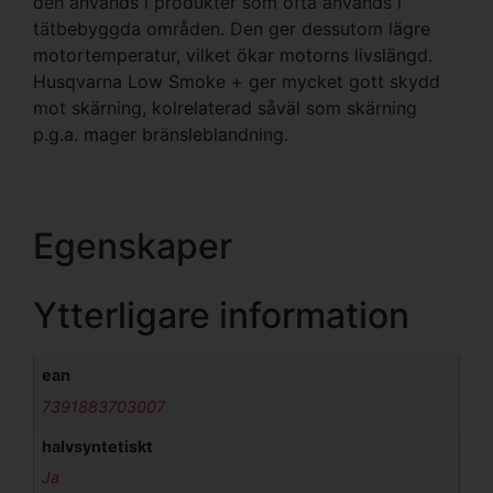
den används i produkter som ofta används i
tätbebyggda områden. Den ger dessutom lägre
motortemperatur, vilket ökar motorns livslängd.
Husqvarna Low Smoke + ger mycket gott skydd
mot skärning, kolrelaterad såväl som skärning
p.g.a. mager bränsleblandning.
Egenskaper
Ytterligare information
ean
7391883703007
halvsyntetiskt
Ja