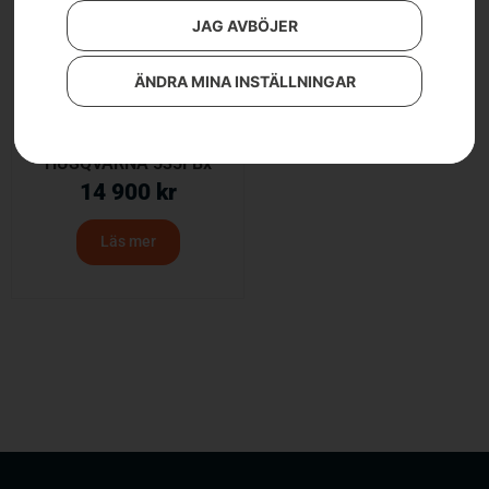
JAG AVBÖJER
ÄNDRA MINA INSTÄLLNINGAR
HUSQVARNA 535FBx
14 900
kr
Läs mer