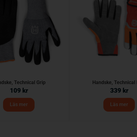
dske, Technical Grip
Handske, Technical 
109
kr
339
kr
Läs mer
Läs mer