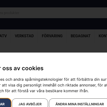
ATV
VERKSTAD
FÖRVARING
BEGAGNAT
KON
esultat
 oss av cookies
es och andra spårningsteknologier för att förbättra din su
 att visa dig personligt innehåll och riktade annonser, för a
ch för att förstå var våra besökare kommer ifrån.
RAR
JAG AVBÖJER
ÄNDRA MINA INSTÄLLNINGAR