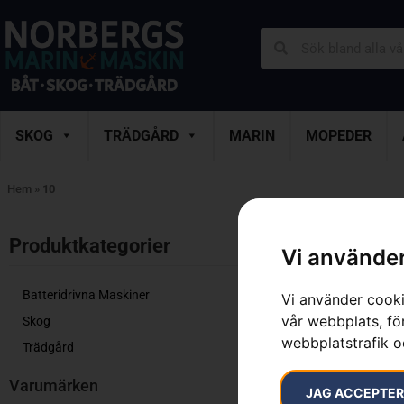
SKOG
TRÄDGÅRD
MARIN
MOPEDER
Hem
»
10
Visar alla 12 r
Produktkategorier​
Vi använder
Batteridrivna Maskiner
Vi använder cooki
vår webbplats, för
Skog
webbplatstrafik o
Trädgård
Varumärken
JAG ACCEPTE