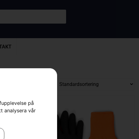
TAKT
rfupplevelse på
tt analysera vår