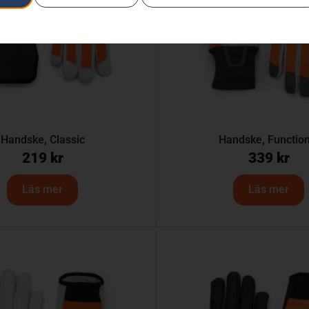
Handske, Classic
Handske, Function
219
kr
339
kr
Läs mer
Läs mer