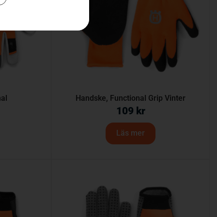
al
Handske, Functional Grip Vinter
109
kr
Läs mer