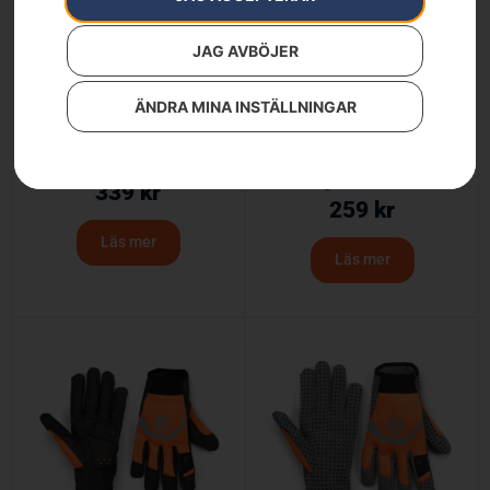
JAG AVBÖJER
ÄNDRA MINA INSTÄLLNINGAR
Handske, Functional
Handske, Functional
Light Comfort
339
kr
259
kr
Läs mer
Läs mer