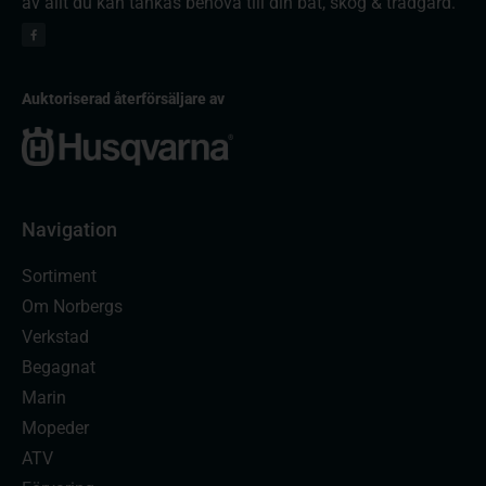
av allt du kan tänkas behöva till din båt, skog & trädgård.
Auktoriserad återförsäljare av
Navigation
Sortiment
Om Norbergs
Verkstad
Begagnat
Marin
Mopeder
ATV