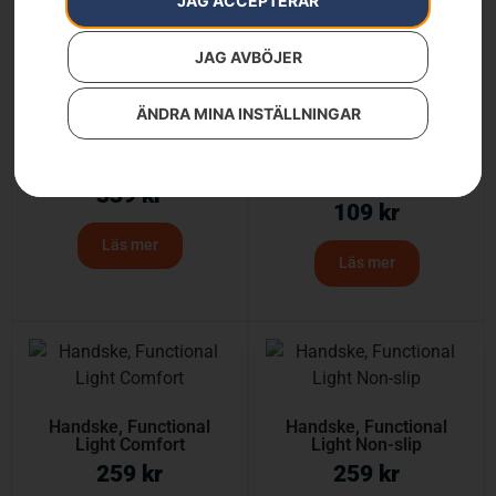
JAG ACCEPTERAR
JAG AVBÖJER
ÄNDRA MINA INSTÄLLNINGAR
Handske, Functional
Handske, Functional Grip
Vinter
339
kr
109
kr
Läs mer
Läs mer
Handske, Functional
Handske, Functional
Light Comfort
Light Non-slip
259
kr
259
kr