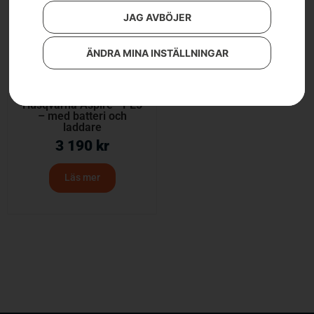
JAG AVBÖJER
ÄNDRA MINA INSTÄLLNINGAR
Husqvarna Aspire™ PE5
– med batteri och
laddare
3 190
kr
Läs mer