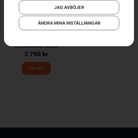
JAG AVBÖJER
ÄNDRA MINA INSTÄLLNINGAR
HUSQVARNA 325iB
3 790
kr
Läs mer