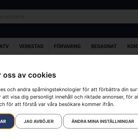
ATV
VERKSTAD
FÖRVARING
BEGAGNAT
KON
 oss av cookies
resultat
es och andra spårningsteknologier för att förbättra din su
 att visa dig personligt innehåll och riktade annonser, för a
ch för att förstå var våra besökare kommer ifrån.
RAR
JAG AVBÖJER
ÄNDRA MINA INSTÄLLNINGAR