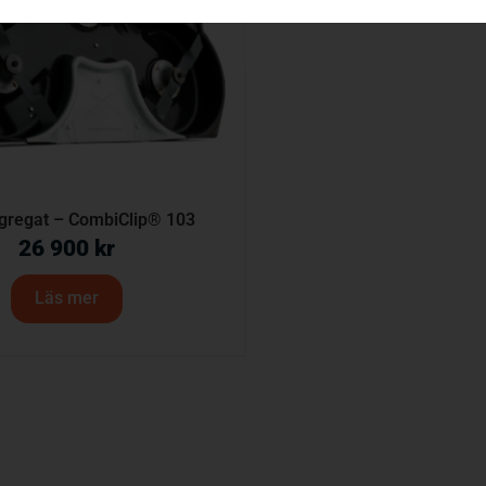
gregat – CombiClip® 103
26 900
kr
Läs mer