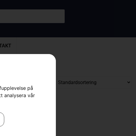
TAKT
rfupplevelse på
tt analysera vår