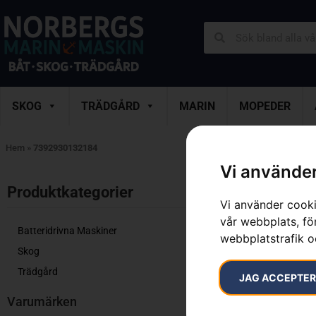
SKOG
TRÄDGÅRD
MARIN
MOPEDER
Hem
»
7392930132184
Vi använder
Endast ett sök
Produktkategorier​
Vi använder cooki
vår webbplats, för
Batteridrivna Maskiner
webbplatstrafik o
Skog
Trädgård
JAG ACCEPTE
Varumärken