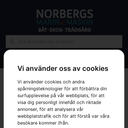
Vi använder oss av cookies
Hem
»
Sortiment
»
Trädgård
»
Åkgräsklippare
»
Tillbehör
Åkgräsklippare
»
Klippaggregat – CombiClip® 103
Vi använder cookies och andra
spårningsteknologier för att förbättra din
surfupplevelse på vår webbplats, för att
visa dig personligt innehåll och riktade
annonser, för att analysera vår
webbplatstrafik och för att förstå var våra
besökare kommer ifrån.