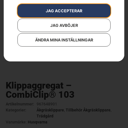
JAG ACCEPTERAR
JAG AVBÖJER
ÄNDRA MINA INSTÄLLNINGAR
Klippaggregat –
CombiClip® 103
Artikelnummer:
967648901
Kategorier:
Åkgräsklippare
,
Tillbehör Åkgräsklippare
,
Trädgård
Varumärke:
Husqvarna