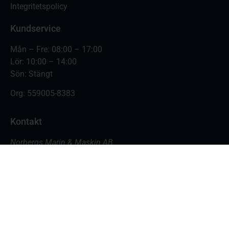
Integritetspolicy
Kundservice
Mån – Fre: 08:00 – 17:00
Lör: 10:00 – 14:00
Sön: Stängt
Org:
559005-8383
Kontakt
Norbergs Marin & Maskin AB
Varvsgatan 18
871 45 Härnösand
Butiken: 0611- 555 700
Verkstad: 0611- 555 701