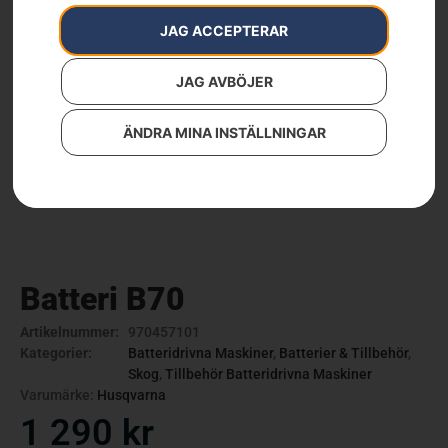
JAG ACCEPTERAR
JAG AVBÖJER
ÄNDRA MINA INSTÄLLNINGAR
Batteri B70
Artikelnummer:
970457101
Kategorier:
Batteridrivna Maskiner
,
Batterier & Tillbehör
,
Skog
,
Tillbehör Batteridrivna Maskiner
Varumärke:
Husqvarna
1 290
kr