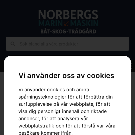
Vi använder oss av cookies
Hem
»
Sortiment
»
Skog
»
Motorsågar
»
Batteridrivna Stångsågar
»
HUSQVARNA 120iTK4-P med batteri och laddare
Vi använder cookies och andra
spårningsteknologier för att förbättra din
surfupplevelse på vår webbplats, för att
visa dig personligt innehåll och riktade
annonser, för att analysera vår
webbplatstrafik och för att förstå var våra
besökare kommer ifrån.