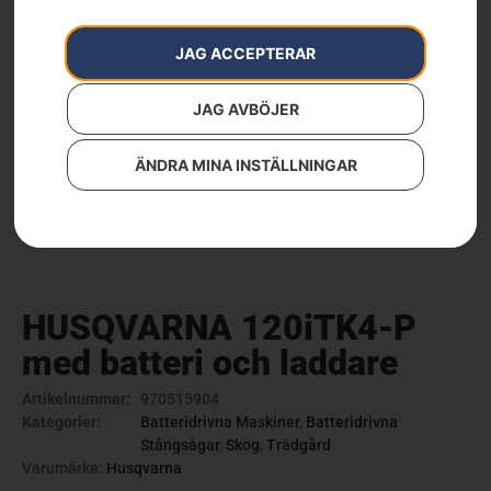
JAG ACCEPTERAR
JAG AVBÖJER
ÄNDRA MINA INSTÄLLNINGAR
HUSQVARNA 120iTK4-P
med batteri och laddare
Artikelnummer:
970515904
Kategorier:
Batteridrivna Maskiner
,
Batteridrivna
Stångsågar
,
Skog
,
Trädgård
Varumärke:
Husqvarna