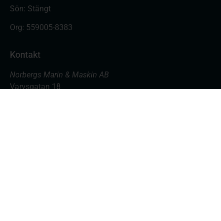
Sön: Stängt
Org:
559005-8383
Kontakt
Norbergs Marin & Maskin AB
Varvsgatan 18
871 45 Härnösand
Butiken: 0611- 555 700
Verkstad: 0611- 555 701
butik@nmmab.nu
Copyright © 2026 Norbergs