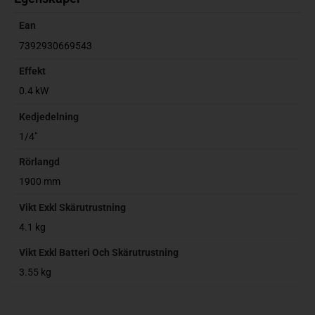
Ean
7392930669543
Effekt
0.4 kW
Kedjedelning
1/4"
Rörlangd
1900 mm
Vikt Exkl Skärutrustning
4.1 kg
Vikt Exkl Batteri Och Skärutrustning
3.55 kg