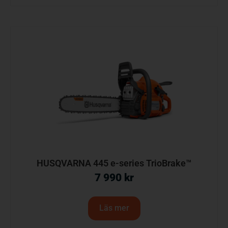
HUSQVARNA 445 e-series TrioBrake™
7 990
kr
Läs mer