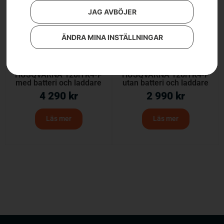
JAG AVBÖJER
ÄNDRA MINA INSTÄLLNINGAR
HUSQVARNA 120iTK4-P
HUSQVARNA 120iTK4-P
med batteri och laddare
utan batteri och laddare
4 290
kr
2 990
kr
Läs mer
Läs mer