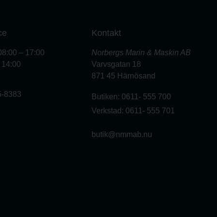
ce
Kontakt
08:00 – 17:00
Norbergs Marin & Maskin AB
– 14:00
Varvsgatan 18
871 45 Härnösand
5-8383
Butiken: 0611- 555 700
Verkstad: 0611- 555 701
butik@nmmab.nu