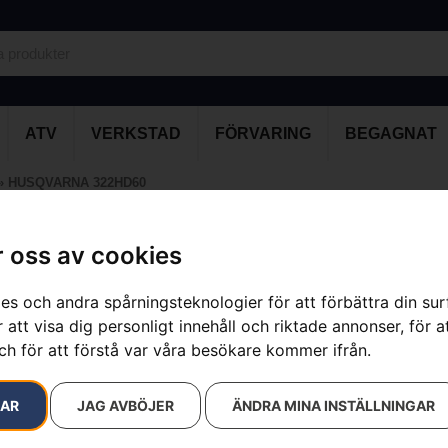
ATV
VERKSTAD
FÖRVARING
BEGAGNAT
»
HUSQVARNA 322HD60
 oss av cookies
HUSQVARNA
es och andra spårningsteknologier för att förbättra din su
Artikelnummer:
967658902
 att visa dig personligt innehåll och riktade annonser, för a
Kategorier:
Bensindrivna
Varumärke:
Husqvarna
ch för att förstå var våra besökare kommer ifrån.
5 890
kr
RAR
JAG AVBÖJER
ÄNDRA MINA INSTÄLLNINGAR
322HD60