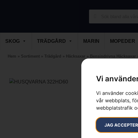
SKOG
TRÄDGÅRD
MARIN
MOPEDER
Hem
»
Sortiment
»
Trädgård
»
Häcksaxar
»
Bensindrivna Häcksaxar
Vi använder
Vi använder cooki
vår webbplats, för
webbplatstrafik o
JAG ACCEPTE