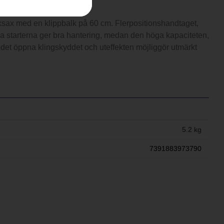
ksax med en klippbalk på 60 cm. Flerpositionshandtaget,
la starterna ger bra hantering, medan den höga kapaciteten,
 det öppna klingskyddet och uteffekten möjliggör utmärkt
5.2 kg
7391883973790