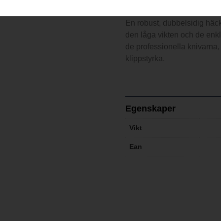
En robust, dubbelsidig häc
den låga vikten och de enk
de professionella knivarna,
klippstyrka.
Egenskaper
Vikt
Ean