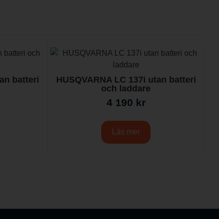
n batteri
HUSQVARNA LC 137i utan batteri
och laddare
4 190
kr
Läs mer