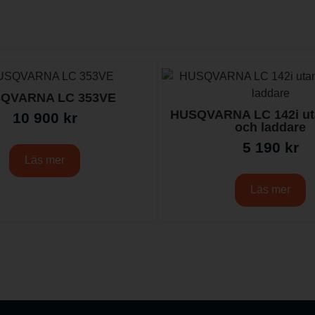
QVARNA LC 353VE
HUSQVARNA LC 142i uta
10 900
kr
och laddare
5 190
kr
Läs mer
Läs mer