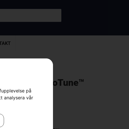
TAKT
545RXT AutoTune™
rfupplevelse på
tt analysera vår
Trädgård