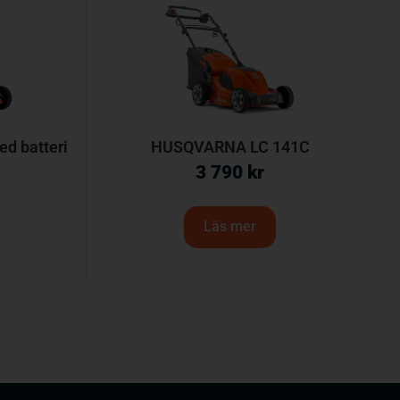
d batteri
HUSQVARNA LC 141C
3 790
kr
Läs mer