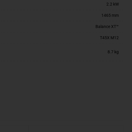
2.2 kW
1465 mm
Balance XT™
T45X M12
8.7 kg