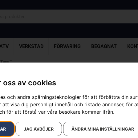
ATV
VERKSTAD
FÖRVARING
BEGAGNAT
KON
oTune™
 oss av cookies
HUSQVARNA 
es och andra spårningsteknologier för att förbättra din su
Artikelnummer:
967176704
 att visa dig personligt innehåll och riktade annonser, för a
Kategorier:
Grästrimmer
,
ch för att förstå var våra besökare kommer ifrån.
Varumärke:
Husqvarna
14 500
kr
RAR
JAG AVBÖJER
ÄNDRA MINA INSTÄLLNINGAR