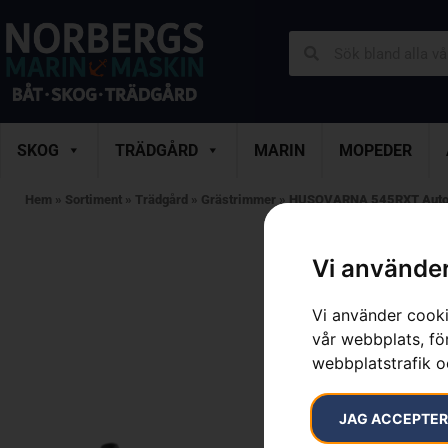
SKOG
TRÄDGÅRD
MARIN
MOPEDER
Hem
»
Sortiment
»
Trädgård
»
Grästrimmer
»
HUSQVARNA 545RXT Aut
Vi använder
Vi använder cooki
vår webbplats, för
webbplatstrafik o
JAG ACCEPTE