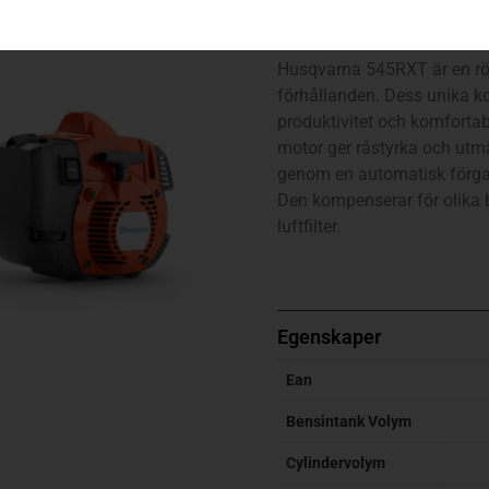
545RXT AutoTune™ (T45X, M
Husqvarna 545RXT är en röj
förhållanden. Dess unika k
produktivitet och komfortab
motor ger råstyrka och ut
genom en automatisk förgasa
Den kompenserar för olika b
luftfilter.
Egenskaper
Ean
Bensintank Volym
Cylindervolym