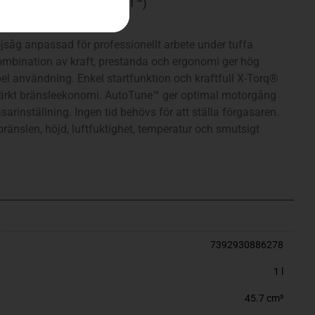
ulti 300-3T-1″, Balance XT™)
såg anpassad för professionellt arbete under tuffa
ombination av kraft, prestanda och ergonomi ger hög
el användning. Enkel startfunktion och kraftfull X-Torq®
märkt bränsleekonomi. AutoTune™ ger optimal motorgång
rinställning. Ingen tid behövs för att ställa förgasaren.
ränslen, höjd, luftfuktighet, temperatur och smutsigt
7392930886278
1 l
45.7 cm³