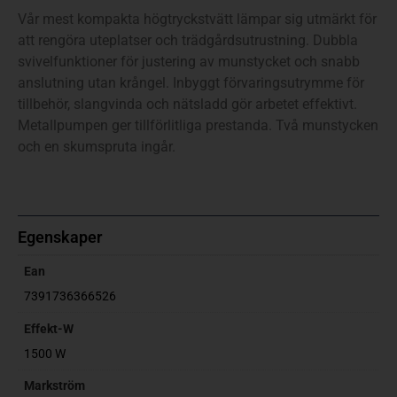
Vår mest kompakta högtryckstvätt lämpar sig utmärkt för
att rengöra uteplatser och trädgårdsutrustning. Dubbla
svivelfunktioner för justering av munstycket och snabb
anslutning utan krångel. Inbyggt förvaringsutrymme för
tillbehör, slangvinda och nätsladd gör arbetet effektivt.
Metallpumpen ger tillförlitliga prestanda. Två munstycken
och en skumspruta ingår.
Egenskaper
Ean
7391736366526
Effekt-W
1500 W
Markström