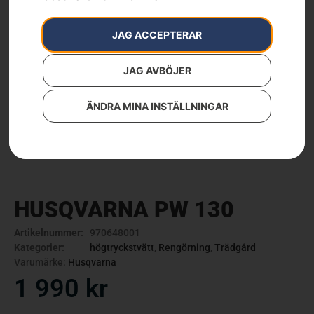
JAG ACCEPTERAR
JAG AVBÖJER
ÄNDRA MINA INSTÄLLNINGAR
HUSQVARNA PW 130
Artikelnummer:
970648001
Kategorier:
högtryckstvätt
,
Rengörning
,
Trädgård
Varumärke:
Husqvarna
1 990
kr