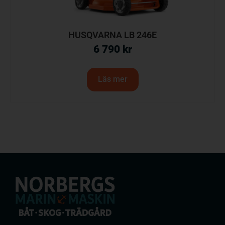
HUSQVARNA LB 246E
6 790
kr
Läs mer