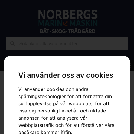
Vi använder oss av cookies
Hem
»
Sortiment
»
Trädgård
»
Rengörning
»
högtryckstvätt
»
HUSQVARNA PW 130
Vi använder cookies och andra
spårningsteknologier för att förbättra din
surfupplevelse på vår webbplats, för att
visa dig personligt innehåll och riktade
annonser, för att analysera vår
webbplatstrafik och för att förstå var våra
besökare kommer ifrån.