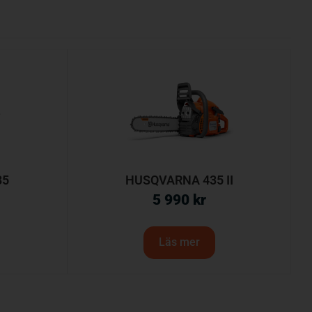
35
HUSQVARNA 435 II
5 990
kr
Läs mer