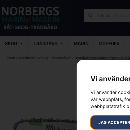
SKOG
TRÄDGÅRD
MARIN
MOPEDER
Hem
»
Sortiment
»
Skog
»
Motorsågar
»
Bensindrivna Motorsågar
»
Husq
Vi använder
Vi använder cooki
vår webbplats, för
webbplatstrafik o
JAG ACCEPTE