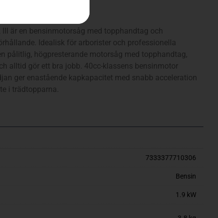
325″ mini – SP21G)
III är en bensinmotorsåg med topphandtag och
förhållande. Idealisk för arborister och professionella
en pålitlig, högpresterande motorsåg med topphandtag,
ch alltid gör ett bra jobb. 40cc-klassens bensinmotor
an ger enastående kapkapacitet med snabb acceleration
ete i trädtopparna.
7333377710306
Bensin
1.9 kW