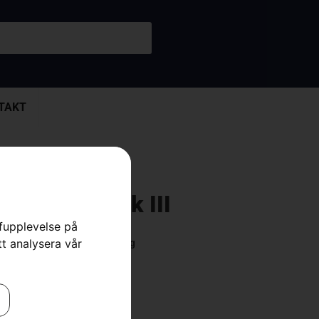
TAKT
40 XP® Mark III
rfupplevelse på
tt analysera vår
 Motorsågar
,
Motorsågar
,
Skog