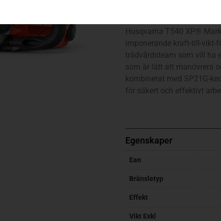
T540 XP® Mark III (14″ – .
Husqvarna T540 XP® Mark 
imponerande kraft-till-vikt-
trädvårdsteam som vill ha 
som är lätt att manövrera o
kombinerat med SP21G-kedj
för säkert och effektivt arb
Egenskaper
Ean
Bränsletyp
Effekt
Vikt Exkl