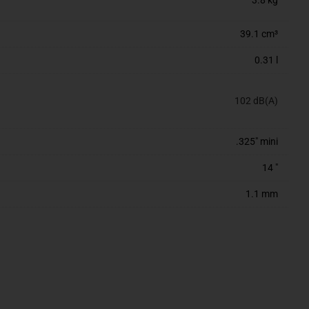
3.8 kg
39.1 cm³
0.31 l
102 dB(A)
.325" mini
14 "
1.1 mm