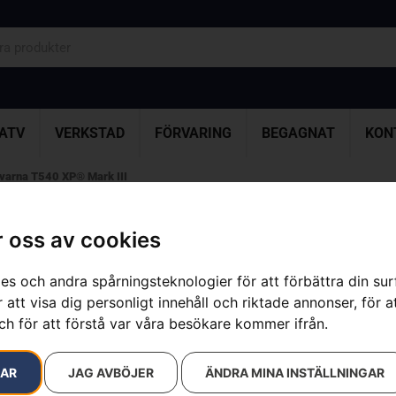
ATV
VERKSTAD
FÖRVARING
BEGAGNAT
KON
varna T540 XP® Mark III
 oss av cookies
Husqvarna T5
es och andra spårningsteknologier för att förbättra din su
Artikelnummer:
970793214
 att visa dig personligt innehåll och riktade annonser, för a
Kategorier:
Bensindrivna
Varumärke:
Husqvarna
ch för att förstå var våra besökare kommer ifrån.
10 700
kr
RAR
JAG AVBÖJER
ÄNDRA MINA INSTÄLLNINGAR