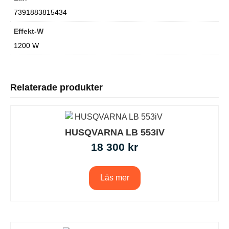
7391883815434
Effekt-W
1200 W
Relaterade produkter
HUSQVARNA LB 553iV
18 300
kr
Läs mer