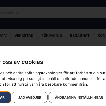
ATV
VERKSTAD
FÖRVARING
BEGAGNAT
KON
 oss av cookies
Klyvyxa S28
es och andra spårningsteknologier för att förbättra din su
Artikelnummer:
580761401
 att visa dig personligt innehåll och riktade annonser, för a
Kategorier:
Skog
,
Skogsv
ch för att förstå var våra besökare kommer ifrån.
Varumärke:
Husqvarna
1 190
kr
RAR
JAG AVBÖJER
ÄNDRA MINA INSTÄLLNINGAR