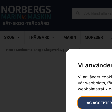
SKOG
TRÄDGÅRD
MARIN
MOPEDER
Hem
»
Sortiment
»
Skog
»
Skogsverktyg
»
Yxor
»
Klyvyxa S2800
Vi använder
Vi använder cooki
vår webbplats, för
webbplatstrafik o
JAG ACCEPTE