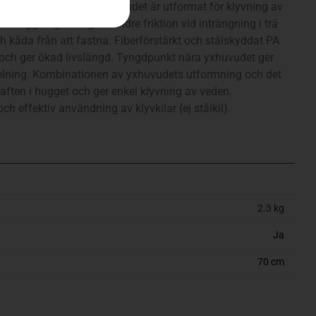
vning av grövre ved. Yxhuvudet är utformat för klyvning av
 beläggning som ger mindre friktion vid inträngning i trä
 kåda från att fastna. Fiberförstärkt och stålskyddat PA
t och ger ökad livslängd. Tyngdpunkt nära yxhuvudet ger
delning. Kombinationen av yxhuvudets utformning och det
raften i hugget och ger enkel klyvning av veden.
h effektiv användning av klyvkilar (ej stålkil).
2.3 kg
Ja
70 cm