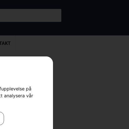
TAKT
00
rfupplevelse på
tt analysera vår
erktyg
,
Yxor