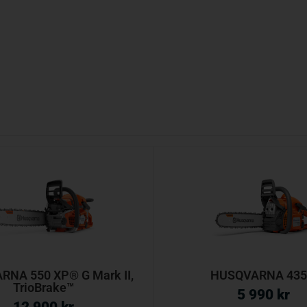
NA 550 XP® G Mark II,
HUSQVARNA 435 
TrioBrake™
5 990
kr