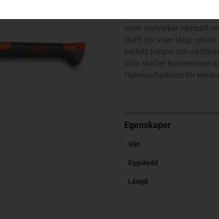
En kraftfull klyvyxa för kly
större vedkubbar och har en
samt motverkar växtsaft och
skaft gör yxan tålig, robus
perfekt balans och viktför
lätta skaftet koncentrerar k
Hammarfunktion för enkel oc
Egenskaper
Vikt
Eggskydd
Längd