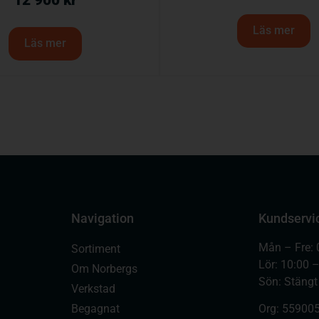
12 900
kr
Läs mer
Läs mer
Navigation
Kundservi
Mån – Fre: 
Sortiment
Lör: 10:00 
Om Norbergs
Sön: Stängt
Verkstad
Begagnat
Org:
559005