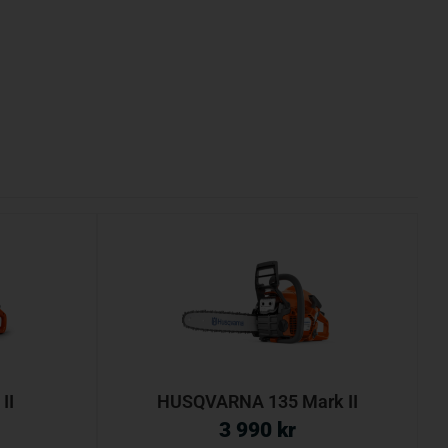
II
HUSQVARNA 135 Mark II
3 990
kr