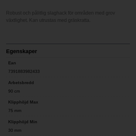
Robust och pålitlig slaghack för områden med grov
växtlighet. Kan utrustas med gräskratta.
Egenskaper
Ean
7391883982433
Arbetsbredd
90 cm
Klipphöjd Max
75 mm
Klipphöjd Min
30 mm