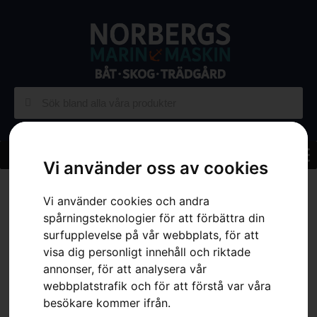
Vi använder oss av cookies
Hem
»
Sortiment
»
Trädgård
»
Åkgräsklippare
»
Tillbehör
Åkgräsklippare
»
Slaghack – RC-modeller
Vi använder cookies och andra
spårningsteknologier för att förbättra din
surfupplevelse på vår webbplats, för att
visa dig personligt innehåll och riktade
annonser, för att analysera vår
webbplatstrafik och för att förstå var våra
besökare kommer ifrån.