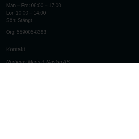
Mån – Fre: 08:00 – 17:00
Lör: 10:00 – 14:00
Sön: Stängt
Org:
559005-8383
Kontakt
Norbergs Marin & Maskin AB
Varvsgatan 18
871 45 Härnösand
Butiken: 0611- 555 700
Verkstad: 0611- 555 701
butik@nmmab.nu