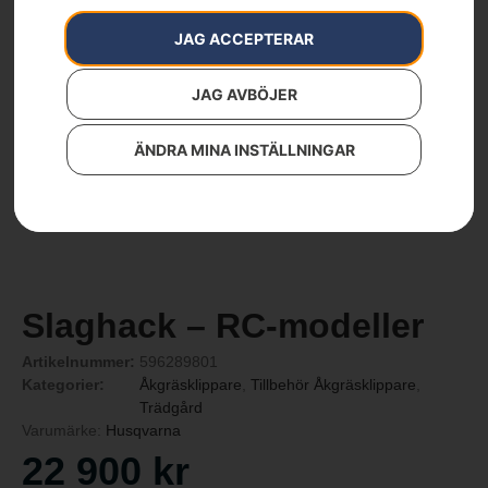
JAG ACCEPTERAR
JAG AVBÖJER
ÄNDRA MINA INSTÄLLNINGAR
Slaghack – RC-modeller
Artikelnummer:
596289801
Kategorier:
Åkgräsklippare
,
Tillbehör Åkgräsklippare
,
Trädgård
Varumärke:
Husqvarna
22 900
kr