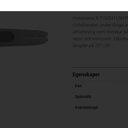
20″, 3/8″, 1.5mm, stor infäs
Husqvarna X-TOUGH LIGHT sv
förhållanden under långa a
utformning som minskar båd
repor och korrosion. Utbytb
längder på 20″–36″.
Egenskaper
Ean
Spårvidd
Svärdslängd