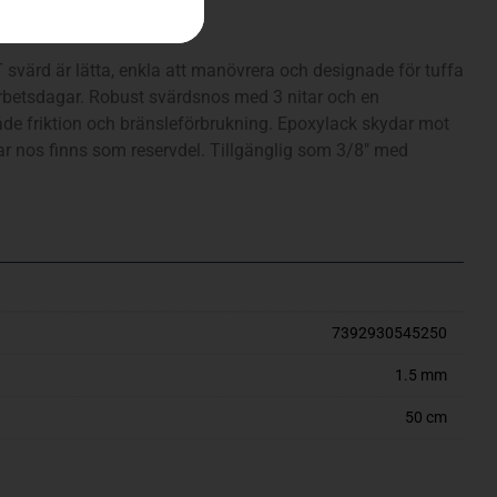
tning, utbytbar nos
ärd är lätta, enkla att manövrera och designade för tuffa
rbetsdagar. Robust svärdsnos med 3 nitar och en
e friktion och bränsleförbrukning. Epoxylack skydar mot
ar nos finns som reservdel. Tillgänglig som 3/8″ med
7392930545250
1.5 mm
50 cm