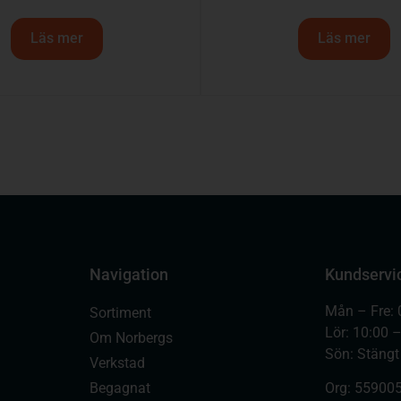
Läs mer
Läs mer
Navigation
Kundservi
Mån – Fre: 
Sortiment
Lör: 10:00 
Om Norbergs
Sön: Stängt
Verkstad
Begagnat
Org:
559005