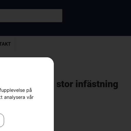
TAKT
-Tough Light, stor infästning
rfupplevelse på
tt analysera vår
ärd
,
Skärutrustning
,
Skog