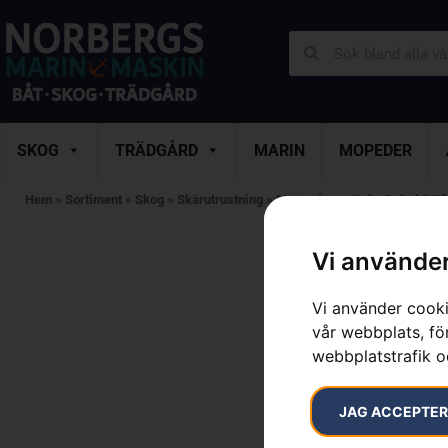
SKOG
TRÄDGÅRD
MARIN
MOPEDER
Hem
»
Sortiment
»
Skog
»
Skärutrustning
»
Motorsågssvärd
»
Svärd 3/8″,
Vi använder
Vi använder cooki
vår webbplats, för
webbplatstrafik o
JAG ACCEPTE