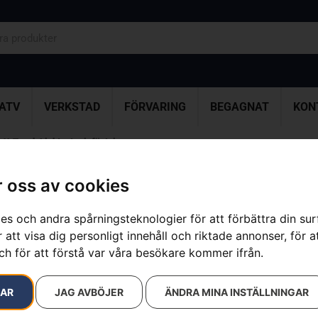
ATV
VERKSTAD
FÖRVARING
BEGAGNAT
KON
 X-Tough Light, stor infästning
 oss av cookies
Svärd 3/8″, X
es och andra spårningsteknologier för att förbättra din su
Artikelnummer:
599656672
 att visa dig personligt innehåll och riktade annonser, för a
Kategorier:
Motorsågssv
ch för att förstå var våra besökare kommer ifrån.
Varumärke:
Husqvarna
1 470
kr
RAR
JAG AVBÖJER
ÄNDRA MINA INSTÄLLNINGAR