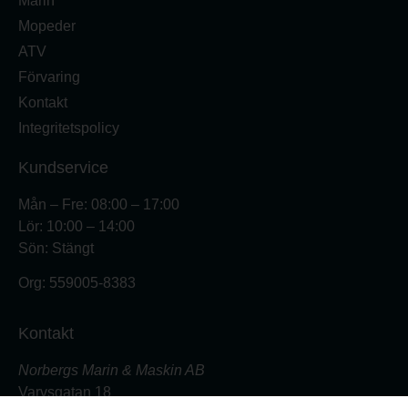
Marin
Mopeder
ATV
Förvaring
Kontakt
Integritetspolicy
Kundservice
Mån – Fre: 08:00 – 17:00
Lör: 10:00 – 14:00
Sön: Stängt
Org:
559005-8383
Kontakt
Norbergs Marin & Maskin AB
Varvsgatan 18