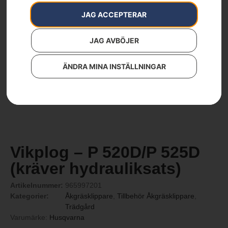
JAG ACCEPTERAR
JAG AVBÖJER
ÄNDRA MINA INSTÄLLNINGAR
Vikplog – P 520D/P 525D
(kräver hydrauliksats)
Artikelnummer:
965997201
Kategorier:
Åkgräsklippare
,
Tillbehör Åkgräsklippare
,
Trädgård
Varumärke:
Husqvarna