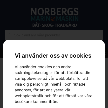
Vi använder oss av cookies
Hem
»
Sortiment
»
Trädgård
»
Åkgräsklippare
»
Tillbehör
Vi använder cookies och andra
Åkgräsklippare
»
Vikplog – P 520D/P 525D (kräver hydrauliksats)
spårningsteknologier för att förbättra din
surfupplevelse på vår webbplats, för att
visa dig personligt innehåll och riktade
annonser, för att analysera vår
webbplatstrafik och för att förstå var våra
besökare kommer ifrån.