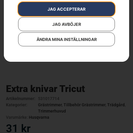
JAG ACCEPTERAR
JAG AVBÖJER
ÄNDRA MINA INSTÄLLNINGAR
Extra knivar Tricut
Artikelnummer:
531017714
Kategorier:
Grästrimmer
,
Tillbehör Grästrimmer
,
Trädgård
,
Trimmerhuvud
Varumärke:
Husqvarna
31
kr